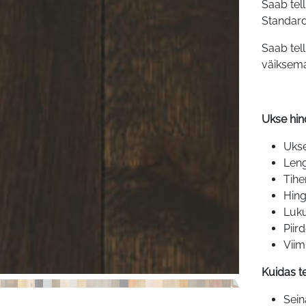
Saab tel
Standard
Saab tel
väiksema
Ukse hin
Ukse
Len
Tih
Hin
Luk
Piir
Viim
Kuidas te
Sein