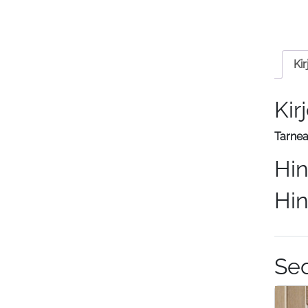
Ki
Kir
Tarnea
Hi
Hi
Se