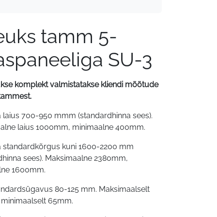
euks tamm 5-
aspaneeliga SU-3
se komplekt valmistatakse kliendi mõõtude
istammest.
 laius 700-950 mmm (standardhinna sees).
alne laius 1000mm, minimaalne 400mm.
a standardkõrgus kuni 1600-2200 mm
dhinna sees). Maksimaalne 2380mm,
lne 1600mm.
tandardsügavus 80-125 mm. Maksimaalselt
minimaalselt 65mm.