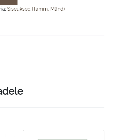
ia:
Siseuksed (Tamm, Mänd)
)
adele