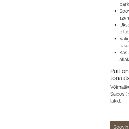
park
Soov
125m
Ukse
pilti
Vali
luku
Kas
alla
Puit on
tonaal
Võimalik
Saicos ( 
lakid.
Soovin 