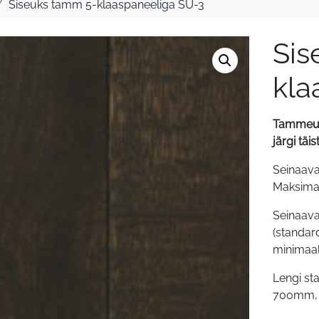
Siseuks tamm 5-klaaspaneeliga SU-3
Sis
kla
Tammeuk
järgi tä
Seinaava
Maksima
Seinaav
(standar
minimaa
Lengi s
700mm, 