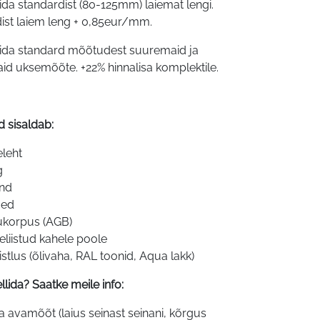
lida standardist (80-125mm) laiemat lengi.
ist laiem leng + 0,85eur/mm.
lida standard mõõtudest suuremaid ja
id uksemõõte. +22% hinnalisa komplektile.
d sisaldab:
leht
g
end
ged
ukorpus (AGB)
deliistud kahele poole
istlus (õlivaha, RAL toonid, Aqua lakk)
llida? Saatke meile info:
a avamõõt (laius seinast seinani, kõrgus