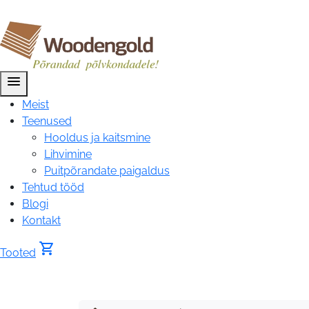
menu
Meist
Teenused
Hooldus ja kaitsmine
Lihvimine
Puitpõrandate paigaldus
Tehtud tööd
Blogi
Kontakt
shopping_cart
Tooted
Siseuks