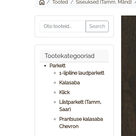
tamm
Tooted
Siseuksed (Tamm, Mänd)
5-
Otsi:
klaaspaneeliga
Search
SU-
3
Tootekategooriad
Parkett
1-lipiline laudparkett
Kalasaba
Klick
Liistparkett (Tamm,
Saar)
Prantsuse kalasaba
Chevron