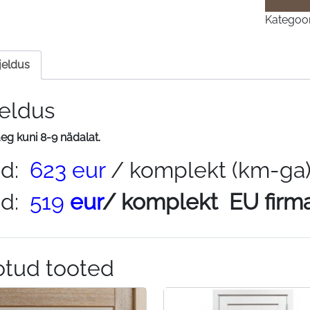
Kategoor
rjeldus
jeldus
eg kuni 8-9 nädalat.
nd:
623 eur
/ komplekt (km-ga
nd:
519
eur
/ komplekt EU firm
otud tooted