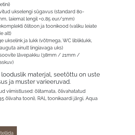
etini)
itud ukselengi sügavus (standard 80-
m, laiemal lengil +0,85 eur/1mm)
komplekti õlitoon ja toonikood (valiku leiate
de alt)
ge ukselink ja lukk (võtmega, WC libliklukk,
auguta ainult lingiavaga uks)
 soovite lävepakku (38mm / 21mm /
laskuv)
 looduslik materjal, seetõttu on uste
sus ja muster varieeruvad.
ud viimistlused: õlitamata, õlivahatatud
35 õlivaha tooni), RAL toonikaardi järgi, Aqua
tellida