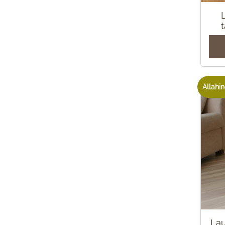
Allahin
Lau