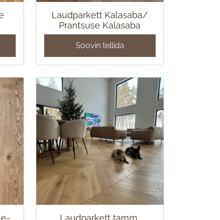
e
Laudparkett Kalasaba/
Prantsuse Kalasaba
Soovin tellida
he-
Laudparkett tamm,