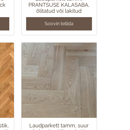
ick
PRANTSUSE KALASABA,
õlitatud või lakitud
Soovin tellida
tik,
Laudparkett tamm, suur