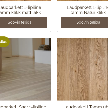
Laudparkett 1-lipiline
Laudparkett 1-lipilin
tamm klikk matt lakk
tamm Natur klikk
Soovin tellida
Soovin tellida
dlus!
dparkett Saar 1-lipiline
Laudparkett Tamm ü