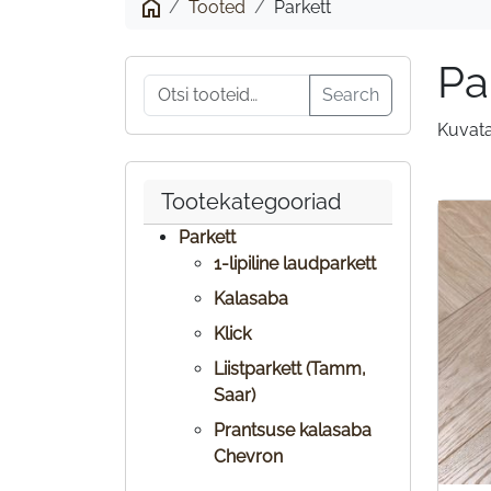
Tooted
Parkett
Pa
Otsi:
Search
Kuvata
Tootekategooriad
Parkett
1-lipiline laudparkett
Kalasaba
Klick
Liistparkett (Tamm,
Saar)
Prantsuse kalasaba
Chevron