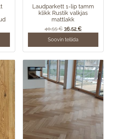
t
Laudparkett 1-lip tamm
klikk Rustik valkjas
ud
mattlakk
Algne
Praegune
40,55
€
36,52
€
hind
hind
Soovin tellida
oli:
on:
40,55 €.
36,52 €.