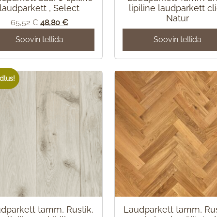
laudparkett , Select
lipiline laudparkett cl
Natur
Algne
Praegune
65,52
€
48,80
€
hind
hind
Soovin tellida
Soovin tellida
oli:
on:
65,52 €.
48,80 €.
dlus!
dparkett tamm, Rustik,
Laudparkett tamm, Rus