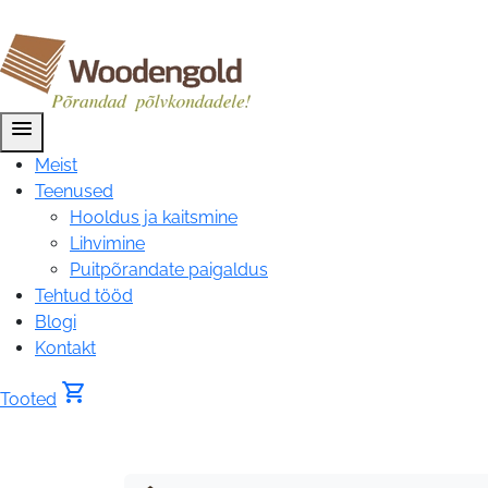
menu
Meist
Teenused
Hooldus ja kaitsmine
Lihvimine
Puitpõrandate paigaldus
Tehtud tööd
Blogi
Kontakt
shopping_cart
Tooted
Tooted