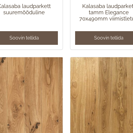
Kalasaba laudparkett
Kalasaba laudparket
suuremõõduline
tamm Elegance
70x490mm viimistlet
Soovin tellida
Soovin tellida