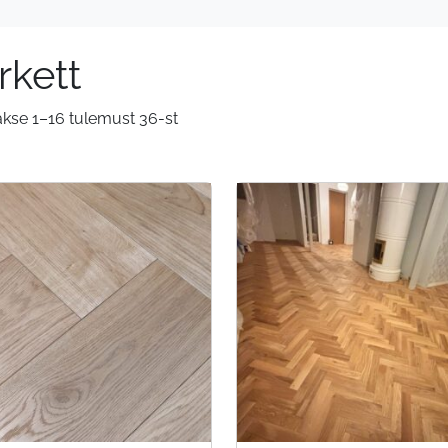
rkett
kse 1–16 tulemust 36-st