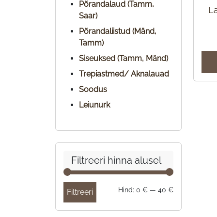
Põrandalaud (Tamm,
L
Saar)
Põrandaliistud (Mänd,
Tamm)
Siseuksed (Tamm, Mänd)
Trepiastmed/ Aknalauad
Soodus
Leiunurk
Filtreeri hinna alusel
Minimaalne
Maksimaalne
Hind:
0 €
—
40 €
Filtreeri
hind
hind