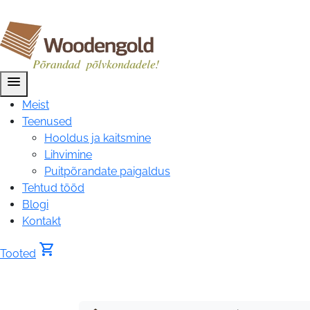
menu
Meist
Teenused
Hooldus ja kaitsmine
Lihvimine
Puitpõrandate paigaldus
Tehtud tööd
Blogi
Kontakt
shopping_cart
Tooted
Tooted