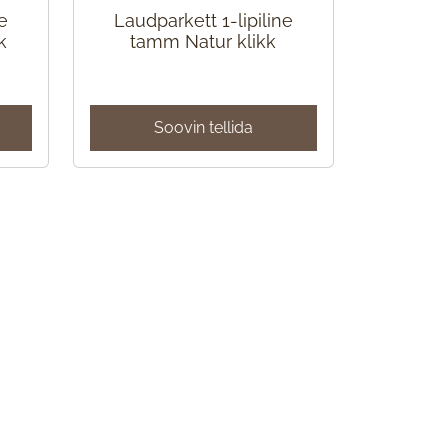
e
Laudparkett 1-lipiline
k
tamm Natur klikk
Soovin tellida