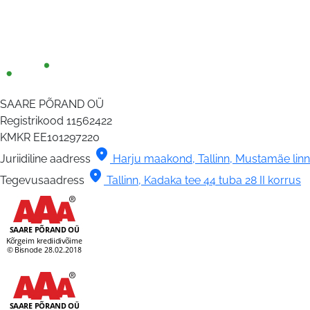
SAARE PÕRAND OÜ
Registrikood
11562422
KMKR
EE101297220
location_on
Juriidiline aadress
Harju maakond, Tallinn, Mustamäe linna
location_on
Tegevusaadress
Tallinn, Kadaka tee 44 tuba 28 II korrus