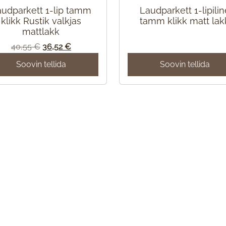
audparkett 1-lip tamm
Laudparkett 1-lipilin
klikk Rustik valkjas
tamm klikk matt lak
mattlakk
Algne
Praegune
40,55
€
36,52
€
hind
hind
Soovin tellida
Soovin tellida
oli:
on:
40,55 €.
36,52 €.