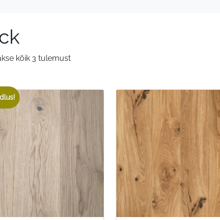
ick
kse kõik 3 tulemust
dlus!