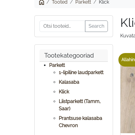
Tooted
Parkett
Klick
Kl
Otsi:
Search
Kuvata
Tootekategooriad
Allahin
Parkett
1-lipiline laudparkett
Kalasaba
Klick
Liistparkett (Tamm,
Saar)
Prantsuse kalasaba
Chevron