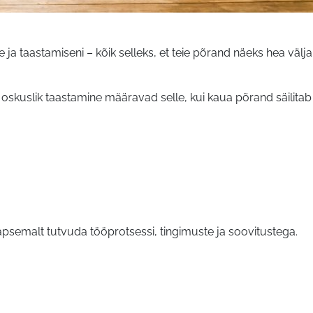
a taastamiseni – kõik selleks, et teie põrand näeks hea välja 
l oskuslik taastamine määravad selle, kui kaua põrand säilitab
äpsemalt tutvuda tööprotsessi, tingimuste ja soovitustega.