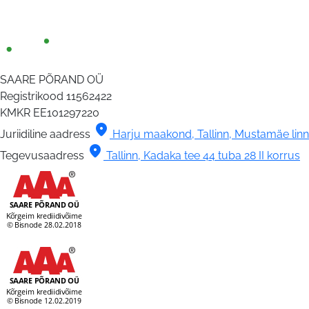
SAARE PÕRAND OÜ
Registrikood
11562422
KMKR
EE101297220
location_on
Juriidiline aadress
Harju maakond, Tallinn, Mustamäe linna
location_on
Tegevusaadress
Tallinn, Kadaka tee 44 tuba 28 II korrus