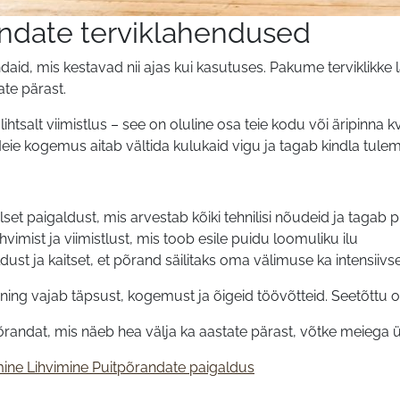
ndate terviklahendused
id, mis kestavad nii ajas kui kasutuses. Pakume terviklikke la
ate pärast.
 lihtsalt viimistlus – see on oluline osa teie kodu või äripinn
ie kogemus aitab vältida kulukaid vigu ja tagab kindla tulem
set paigaldust, mis arvestab kõiki tehnilisi nõudeid ja tagab p
ihvimist ja viimistlust, mis toob esile puidu loomuliku ilu
ust ja kaitset, et põrand säilitaks oma välimuse ka intensiivs
 ning vajab täpsust, kogemust ja õigeid töövõtteid. Seetõttu
õrandat, mis näeb hea välja ka aastate pärast, võtke meiega 
mine
Lihvimine
Puitpõrandate paigaldus