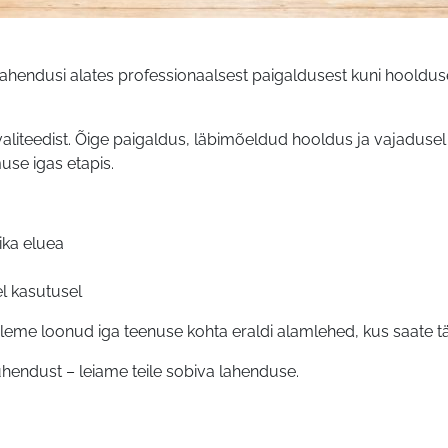
hendusi alates professionaalsest paigaldusest kuni hoolduse j
a kvaliteedist. Õige paigaldus, läbimõeldud hooldus ja vajaduse
use igas etapis.
ika eluea
el kasutusel
 oleme loonud iga teenuse kohta eraldi alamlehed, kus saate t
ühendust – leiame teile sobiva lahenduse.