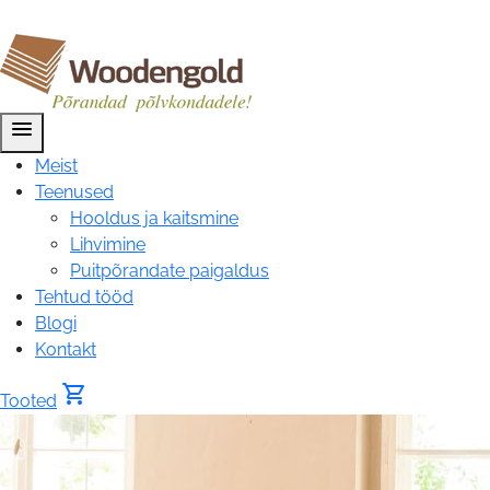
menu
Meist
Teenused
Hooldus ja kaitsmine
Lihvimine
Puitpõrandate paigaldus
Tehtud tööd
Blogi
Kontakt
shopping_cart
Tooted
Puitpõrandate