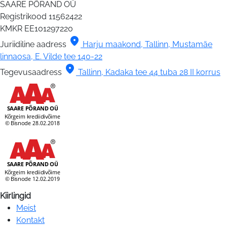
SAARE PÕRAND OÜ
Registrikood
11562422
KMKR
EE101297220
location_on
Juriidiline aadress
Harju maakond, Tallinn, Mustamäe
linnaosa, E. Vilde tee 140-22
location_on
Tegevusaadress
Tallinn, Kadaka tee 44 tuba 28 II korrus
Kiirlingid
Meist
Kontakt