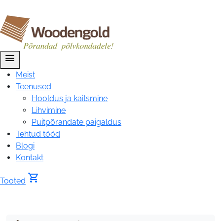
menu
Meist
Teenused
Hooldus ja kaitsmine
Lihvimine
Puitpõrandate paigaldus
Tehtud tööd
Blogi
Kontakt
shopping_cart
Tooted
Siseuks
tamm