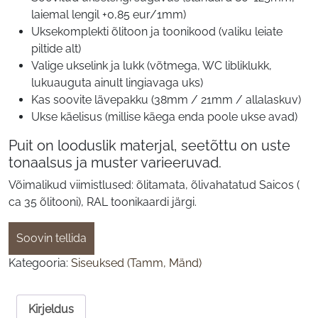
laiemal lengil +0,85 eur/1mm)
Uksekomplekti õlitoon ja toonikood (valiku leiate
piltide alt)
Valige ukselink ja lukk (võtmega, WC libliklukk,
lukuauguta ainult lingiavaga uks)
Kas soovite lävepakku (38mm / 21mm / allalaskuv)
Ukse käelisus (millise käega enda poole ukse avad)
Puit on looduslik materjal, seetõttu on uste
tonaalsus ja muster varieeruvad.
Võimalikud viimistlused: õlitamata, õlivahatatud Saicos (
ca 35 õlitooni), RAL toonikaardi järgi.
Soovin tellida
Kategooria:
Siseuksed (Tamm, Mänd)
Kirjeldus