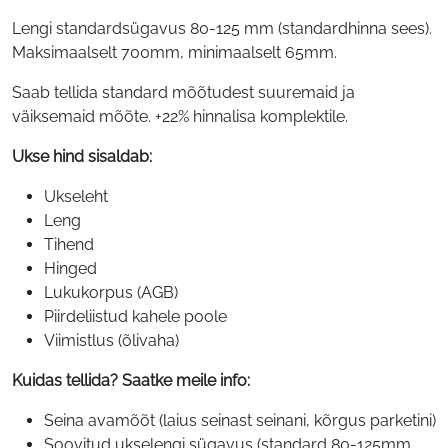
Lengi standardsügavus 80-125 mm (standardhinna sees).
Maksimaalselt 700mm, minimaalselt 65mm.
Saab tellida standard mõõtudest suuremaid ja
väiksemaid mõõte. +22% hinnalisa komplektile.
Ukse hind sisaldab:
Ukseleht
Leng
Tihend
Hinged
Lukukorpus (AGB)
Piirdeliistud kahele poole
Viimistlus (õlivaha)
Kuidas tellida? Saatke meile info:
Seina avamõõt (laius seinast seinani, kõrgus parketini)
Soovitud ukselengi sügavus (standard 80-125mm,