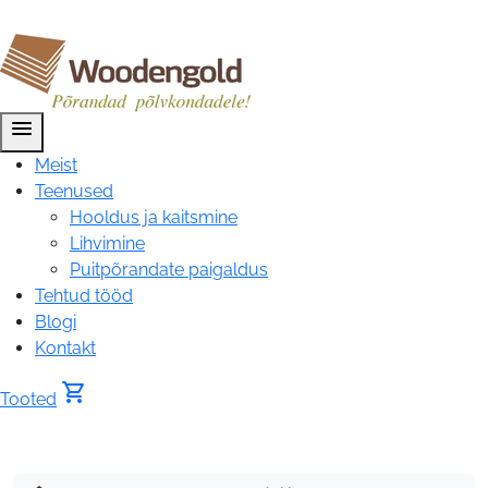
menu
Meist
Teenused
Hooldus ja kaitsmine
Lihvimine
Puitpõrandate paigaldus
Tehtud tööd
Blogi
Kontakt
shopping_cart
Tooted
Laudparkett
tamm,