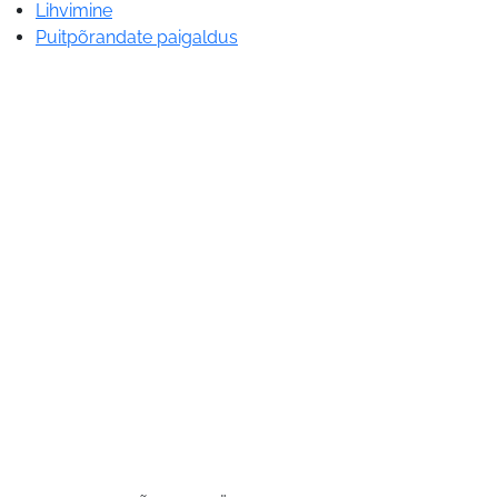
Lihvimine
Puitpõrandate paigaldus