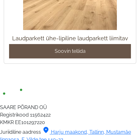
Laudparkett ühe-lipiline laudparkett liimitav
Soovin tellida
SAARE PÕRAND OÜ
Registrikood
11562422
KMKR
EE101297220
location_on
Juriidiline aadress
Harju maakond, Tallinn, Mustamäe
linnaosa, E. Vilde tee 140-22