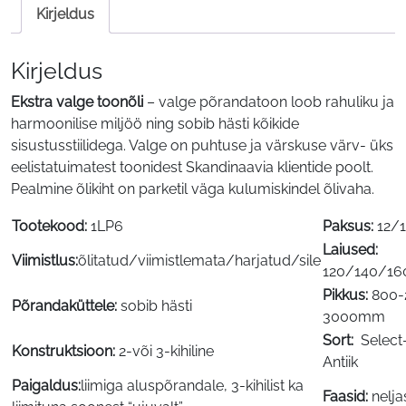
Kirjeldus
Kirjeldus
Ekstra valge toonõli
– valge põrandatoon loob rahuliku ja
harmoonilise miljöö ning sobib hästi kõikide
sisustusstiilidega. Valge on puhtuse ja värskuse värv- üks
eelistatuimatest toonidest Skandinaavia klientide poolt.
Pealmine õlikiht on parketil väga kulumiskindel õlivaha.
Tootekood:
1LP6
Paksus:
12/
Laiused:
Viimistlus:
õlitatud/viimistlemata/harjatud/sile
120/140/1
Pikkus:
800-
Põrandaküttele:
sobib hästi
3000mm
Sort:
Select-
Konstruktsioon:
2-või 3-kihiline
Antiik
Paigaldus:
liimiga aluspõrandale, 3-kihilist ka
Faasid:
nelja