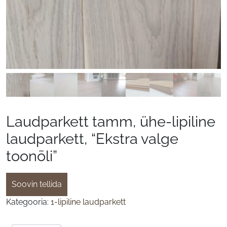
Laudparkett tamm, ühe-lipiline
laudparkett, “Ekstra valge
toonõli”
Soovin tellida
Kategooria:
1-lipiline laudparkett