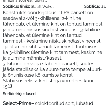
liimituna soonest “ujuvalt”
Sobilikud liimid:
Stauff, Wakol
Sobilikud a
Konstruktsiooni kirjeldus: 1LP6 parkett on
saadaval 2-või 3-kihilisena. 2-kihiline
tähendab, et ülemine kiht on tehtud tammest
ja alumine niiskuskindlast vineerist. 3-kihiline
tähendab, et ülemine kiht on tehtud
tammest,- keskmine niiskuskindlast vineerist
-ja alumine kiht samuti tammest. Tootmises
ka 3-kihiline: ülemine kiht tammest, keskmine
ja alumine männist/kasest.
3-kihiline on väga stabiilne parkett, suutes
jääda stabiilseks ka suuremate temperatuuri-
ja õhuniiskuse kõikumiste korral.
Stabiilsuseelis 2-kihilistega võrreldes kuni
15%!
Sortide kirjeldused:
Select-Prime
–
selekteeritud sort, lubatud