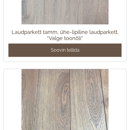
Laudparkett tamm, ühe-lipiline laudparkett,
“Valge toonõli”
Soovin tellida