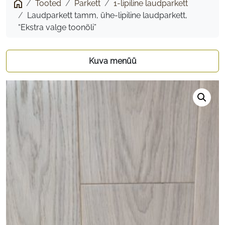
Tooted
Parkett
1-lipiline laudparkett
ühe-
Laudparkett tamm, ühe-lipiline laudparkett,
lipiline
“Ekstra valge toonõli”
laudparkett,
“Ekstra
Kuva menüü
valge
toonõli”