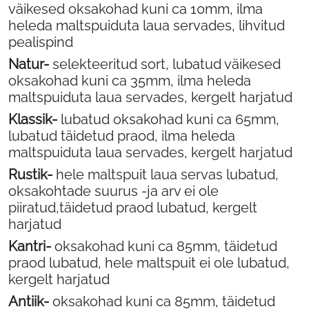
väikesed oksakohad kuni ca 10mm, ilma
heleda maltspuiduta laua servades, lihvitud
pealispind
Natur-
selekteeritud sort, lubatud väikesed
oksakohad kuni ca 35mm, ilma heleda
maltspuiduta laua servades, kergelt harjatud
Klassik-
lubatud oksakohad kuni ca 65mm,
lubatud täidetud praod, ilma heleda
maltspuiduta laua servades, kergelt harjatud
Rustik-
hele maltspuit laua servas lubatud,
oksakohtade suurus -ja arv ei ole
piiratud,täidetud praod lubatud, kergelt
harjatud
Kantri-
oksakohad kuni ca 85mm,
täidetud
praod lubatud, hele maltspuit ei ole lubatud,
kergelt harjatud
Antiik-
oksakohad kuni ca 85mm,
täidetud