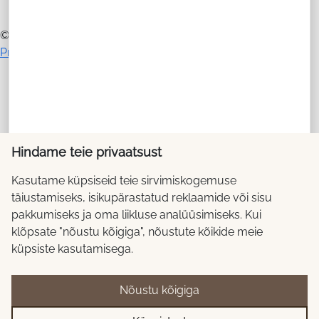
© 2026 SAARE PÕRAND OÜ
Privaatsustingimused
Hindame teie privaatsust
Kasutame küpsiseid teie sirvimiskogemuse
täiustamiseks, isikupärastatud reklaamide või sisu
pakkumiseks ja oma liikluse analüüsimiseks. Kui
klõpsate "nõustu kõigiga", nõustute kõikide meie
küpsiste kasutamisega.
Nõustu kõigiga