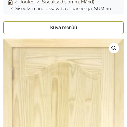
Tooted
Siseuksed (Tamm, Mänd)
oksavaba
Siseuks mänd oksavaba 2-paneeliga, SUM-10
2-
paneeliga,
Kuva menüü
SUM-
10