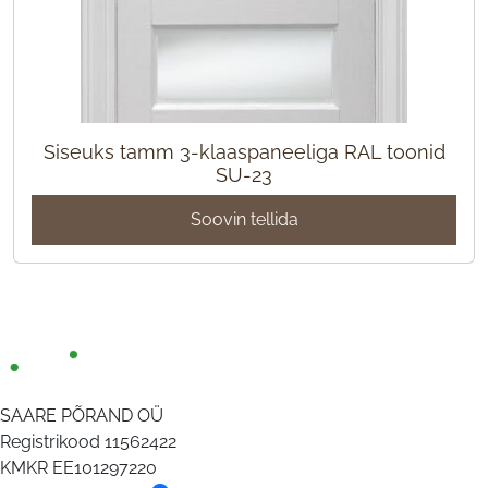
Siseuks tamm 3-klaaspaneeliga RAL toonid
SU-23
Soovin tellida
SAARE PÕRAND OÜ
Registrikood
11562422
KMKR
EE101297220