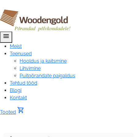
menu
Meist
Teenused
Hooldus ja kaitsmine
Lihvimine
Puitpõrandate paigaldus
Tehtud tööd
Blogi
Kontakt
shopping_cart
Tooted
Siseuks
mänd