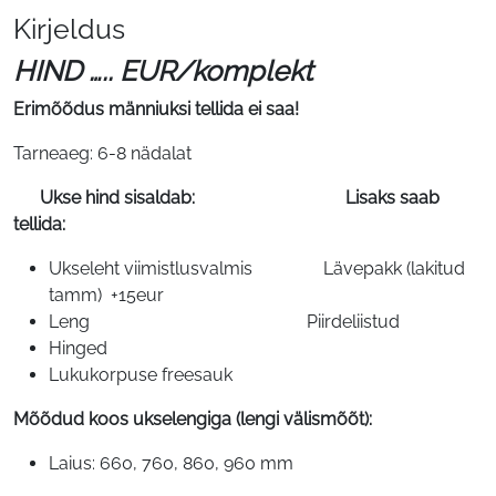
Kirjeldus
HIND ….. EUR/komplekt
Erimõõdus männiuksi tellida ei saa!
Tarneaeg: 6-8 nädalat
Ukse hind sisaldab: Lisaks saab
tellida:
Ukseleht viimistlusvalmis Lävepakk (lakitud
tamm) +15eur
Leng Piirdeliistud
Hinged
Lukukorpuse freesauk
Mõõdud koos ukselengiga (lengi välismõõt):
Laius: 660, 760, 860, 960 mm