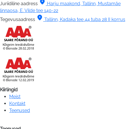
location_on
Juriidiline aadress
Harju maakond, Tallinn, Mustamäe
linnaosa, E. Vilde tee 140-22
location_on
Tegevusaadress
Tallinn, Kadaka tee 44 tuba 28 II korrus
Kiirlingid
Meist
Kontakt
Teenused
Teenused