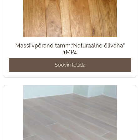
Massiivpõrand tamm,“Naturaalne õlivaha”
1MP4
Soovin tellida