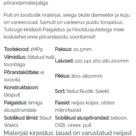
põrandamaterjaliga.
Puit on looduslik materjal, seega okste diameeter ja kuju
on varieeruvad. Samuti on varieeruv puidu tonaalsus.
Tutvuge kindlasti Paigaldus-ja Hooldusjuhistega meie
kodulehel enne põrandaostu sooritamist!
Tootekood:
1MP9
Paksus:
20,5mm
Viimistlus:
õlitatud halli
Laiused:
120,140,160,180,200mm
toonõliga
Põrandaküttele:
ei
Pikkus:
800-2800mm
soovita
Konstruktsioon:
Sort:
Natur,Rustik; Selekt
täispuit
Paigaldus:
liimiga
Faasid:
neljas küljes, otstes
aluspõrandale
mikrofaasid
Sobilikud liimid:
Stauf,
Sobilikud aluspõrandad:
betoon,
Wakol
OSB, vineer, puit
Materjali kirjeldus: lauad on varustatud neljast