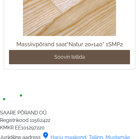
Massiivpõrand saar,“Natur 20×140” 1SMP2
Soovin tellida
SAARE PÕRAND OÜ
Registrikood
11562422
KMKR
EE101297220
location_on
Juriidiline aadress
Harju maakond, Tallinn, Mustamäe