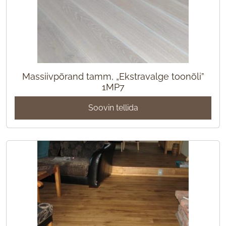
Massiivpõrand tamm, „Ekstravalge toonõli”
1MP7
Soovin tellida