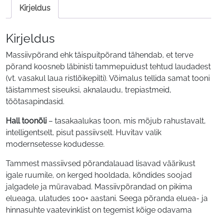
Kirjeldus
Kirjeldus
Massiivpõrand ehk täispuitpõrand tähendab, et terve
põrand koosneb läbinisti tammepuidust tehtud laudadest
(vt. vasakul laua ristlõikepilti). Võimalus tellida samat tooni
täistammest siseuksi, aknalaudu, trepiastmeid,
töötasapindasid.
Hall toonõli
– tasakaalukas toon, mis mõjub rahustavalt,
intelligentselt, pisut passiivselt. Huvitav valik
modernsetesse kodudesse.
Tammest massiivsed põrandalauad lisavad väärikust
igale ruumile, on kerged hooldada, kõndides soojad
jalgadele ja müravabad. Massiivpõrandad on pikima
elueaga, ulatudes 100+ aastani. Seega põranda eluea- ja
hinnasuhte vaatevinklist on tegemist kõige odavama