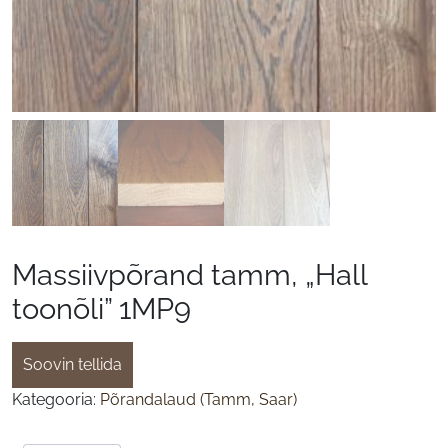
Massiivpõrand tamm, „Hall
toonõli” 1MP9
Soovin tellida
Kategooria:
Põrandalaud (Tamm, Saar)