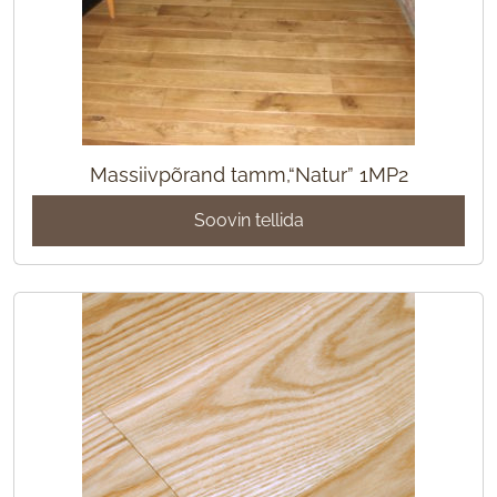
Massiivpõrand tamm,“Natur” 1MP2
Soovin tellida