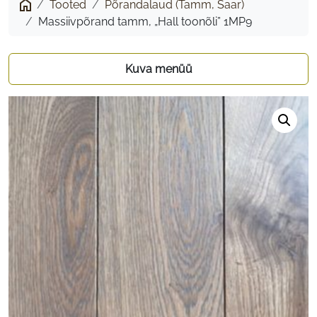
Tooted
Põrandalaud (Tamm, Saar)
„Hall
Massiivpõrand tamm, „Hall toonõli” 1MP9
toonõli”
1MP9
Kuva menüü