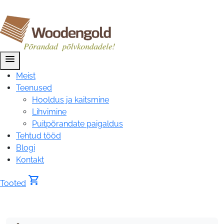
menu
Meist
Teenused
Hooldus ja kaitsmine
Lihvimine
Puitpõrandate paigaldus
Tehtud tööd
Blogi
Kontakt
shopping_cart
Tooted
Massiivpõrand
tamm,