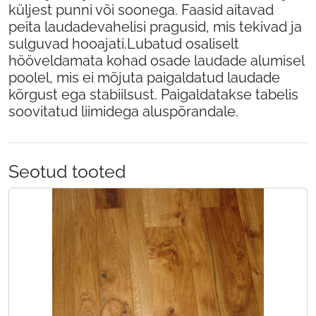
küljest punni või soonega. Faasid aitavad
peita laudadevahelisi pragusid, mis tekivad ja
sulguvad hooajati.Lubatud osaliselt
hööveldamata kohad osade laudade alumisel
poolel, mis ei mõjuta paigaldatud laudade
kõrgust ega stabiilsust. Paigaldatakse tabelis
soovitatud liimidega aluspõrandale.
Seotud tooted