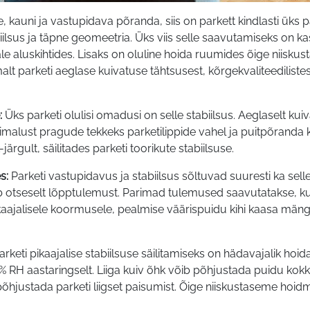
e, kauni ja vastupidava põranda, siis on parkett kindlasti üks p
biilsus ja täpne geomeetria. Üks viis selle saavutamiseks on 
le aluskihtides. Lisaks on oluline hoida ruumides õige niiskust
malt parketi aeglase kuivatuse tähtsusest, kõrgekvaliteediliste
:
Üks parketi olulisi omadusi on selle stabiilsus. Aeglaselt kui
imalust pragude tekkeks parketilippide vahel ja puitpõranda
järgult, säilitades parketi toorikute stabiilsuse.
s:
Parketi vastupidavus ja stabiilsus sõltuvad suuresti ka sel
b otseselt lõpptulemust. Parimad tulemused saavutatakse, kui
aajalisele koormusele, pealmise väärispuidu kihi kaasa mäng
arketi pikaajalise stabiilsuse säilitamiseks on hädavajalik hoi
 RH aastaringselt. Liiga kuiv õhk võib põhjustada puidu kok
põhjustada parketi liigset paisumist. Õige niiskustaseme hoidm