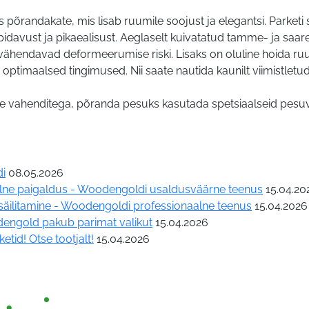
s põrandakate, mis lisab ruumile soojust ja elegantsi. Parketi
davust ja pikaealisust. Aeglaselt kuivatatud tamme- ja saare
g vähendavad deformeerumise riski. Lisaks on oluline hoida ru
 optimaalsed tingimused. Nii saate nautida kaunilt viimistletu
ete vahenditega, põranda pesuks kasutada spetsiaalseid pes
di
08.05.2026
aalne paigaldus - Woodengoldi usaldusväärne teenus
15.04.20
 säilitamine - Woodengoldi professionaalne teenus
15.04.2026
dengold pakub parimat valikut
15.04.2026
etid! Otse tootjalt!
15.04.2026