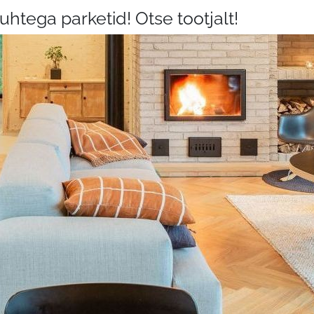
ja
uhtega parketid! Otse tootjalt!
kvaliteedisuhtega
parketid!
Otse
tootjalt!
-
SAARE
PÕRAND
OÜ