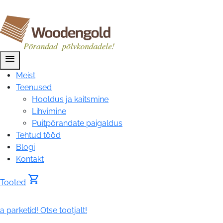
menu
Meist
Teenused
Hooldus ja kaitsmine
Lihvimine
Puitpõrandate paigaldus
Tehtud tööd
Blogi
Kontakt
shopping_cart
Tooted
Parima
hinna
 parketid! Otse tootjalt!