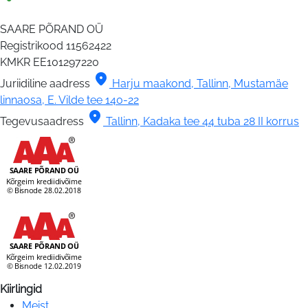
SAARE PÕRAND OÜ
Registrikood
11562422
KMKR
EE101297220
location_on
Juriidiline aadress
Harju maakond, Tallinn, Mustamäe
linnaosa, E. Vilde tee 140-22
location_on
Tegevusaadress
Tallinn, Kadaka tee 44 tuba 28 II korrus
Kiirlingid
Meist