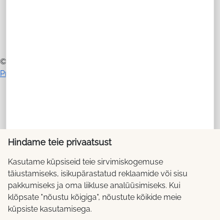
© 2026 SAARE PÕRAND OÜ
Privaatsustingimused
Hindame teie privaatsust
Kasutame küpsiseid teie sirvimiskogemuse
täiustamiseks, isikupärastatud reklaamide või sisu
pakkumiseks ja oma liikluse analüüsimiseks. Kui
klõpsate "nõustu kõigiga", nõustute kõikide meie
küpsiste kasutamisega.